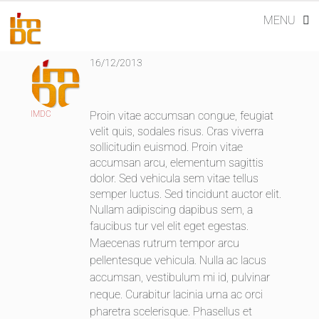
GALLERY ONE
Skip
MENU
to
content
16/12/2013
Proin vitae accumsan congue, feugiat
IMDC
velit quis, sodales risus. Cras viverra
sollicitudin euismod. Proin vitae
accumsan arcu, elementum sagittis
dolor. Sed vehicula sem vitae tellus
semper luctus. Sed tincidunt auctor elit.
Nullam adipiscing dapibus sem, a
faucibus tur
vel elit eget egestas.
Maecenas rutrum tempor arcu
pellentesque vehicula. Nulla ac lacus
accumsan, vestibulum mi id, pulvinar
neque. Curabitur lacinia urna ac orci
pharetra scelerisque. Phasellus et