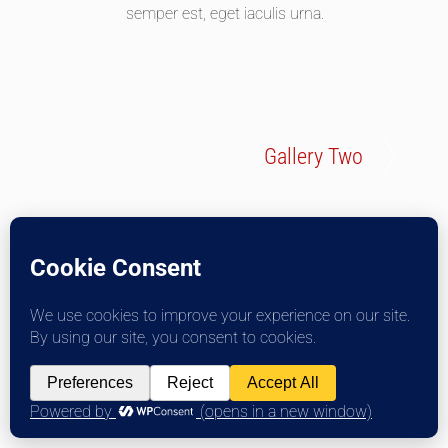
semper est, eget iaculis urna.
Gallery Two